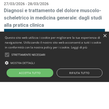
27/03/2026 - 28/03/2026
Diagnosi e trattamento del dolore muscolo-
scheletrico in medicina generale: dagli studi
alla pratica clinica
×
SCHEDA CORSO
Questo sito web utilizza i cookie per migliorare la tua esperienza di
navigazione. Utilizzando il nostro sito web acconsenti a tutti i cookie
Autori:
Giuseppe Ventriglia, Cesare Bonezzi, Diego Maria
in conformità con la nostra policy per i cookie.
Leggi di più
Michele Fornasari, Pierangelo Lora Aprile, Alberto Magni
STRETTAMENTE NECESSARI
Target:
medico chirurgo (medicina generale - medici di
famiglia)
MOSTRA DETTAGLI
Id evento ECM: 469400
ACCETTA TUTTO
RIFIUTA TUTTO
8,9 crediti
01/10/2025 - 31/12/2025
EVOLUZIONE DELL’APPROCCIO AL DOLORE
IN FARMACIA - Management del dolore con
focus sull’osteoartrosi e sul dolore muscolo-